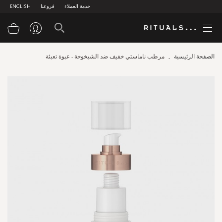
خدمة العملاء
فروعنا
ENGLISH
سلة
الصفحة الرئيسية
مرطب ناماستي خفيف ضد الشيخوخة - عبوة تعبئة
Skip
to
the
end
of
the
images
gallery