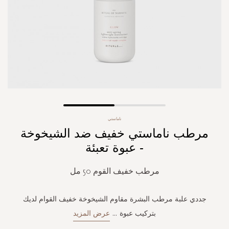
Skip
ناماستي
to
مرطب ناماستي خفيف ضد الشيخوخة
the
beginning
- عبوة تعبئة
of
the
مرطب خفيف القوم 50 مل
images
gallery
جددي علبة مرطب البشرة مقاوم الشيخوخة خفيف القوام لديك
بتركيب عبوة
...
عرض المزيد