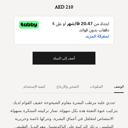
AED 210
أضف إلى السلة
الوصف
المكونات
الشحن والإرجاع
كيفية الإستخدام
جددي علبة مرطب البشرة مقاوم الشيخوخة خفيف القوام لديك
بتركيب عبوة التعبئة هذه بكل سهولة. تمتاز تركيبته المبتكرة بسهولة
الامتصاص لتتغلغل في أعماق البشرة، وتتركها ناعمة وحريرية
الملمس. ترتكز التركيبة على الباكوتشيول وهو البديل الطبيعي