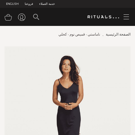
خدمة العملاء
فروعنا
ENGLISH
سلة
الصفحة الرئيسية
ناماستي - قميص نوم - كحلي
Skip
to
the
end
of
the
images
gallery