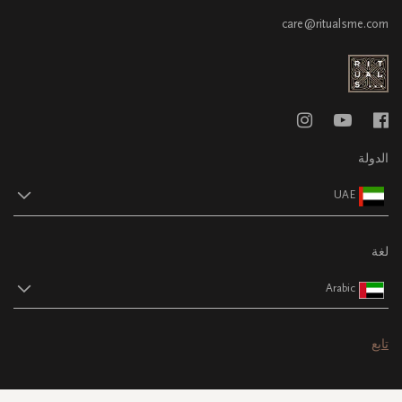
care@ritualsme.com
الدولة
UAE
لغة
Arabic
تابع