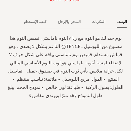
الوصف
المكونات
الشحن والإرجاع
كيفية الإستخدام
نوم جيد لك هو النوم مع رداء النوم ناماستي. قميص النوم هذا
مصنوع من الليوسيل TENCEL® الناعم بشكل لا يصدق ، وهو
قماش مستدام. قميص نوم ناماستي بياقة على شكل حرف V
لإضفاء لمسة أنثوية. ناماستي هو ثوب النوم الأساسي المثالي
لكل خزانة ملابس. يأتي ثوب النوم في صندوق جميل. تفاصيل
المنتج • المواد: مزيج الليوسيل • ملائمة: تناسب منتظم •
الطول: بطول الركبة • طباعة: لون خالص • نموذج الحجم: يبلغ
طول النموذج 1.67 مترًا ويرتدي مقاس S