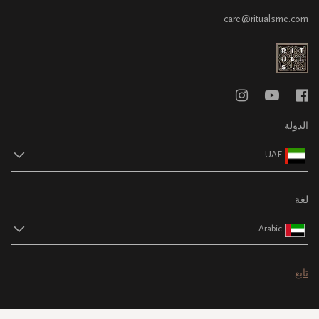
care@ritualsme.com
الدولة
UAE
لغة
Arabic
تابع