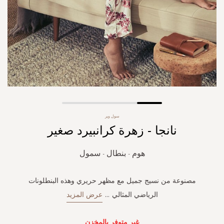
Skip
سول وير
to
نانجا - زهرة كرانبيرد صغير
the
beginning
of
هوم - بنطال - سمول
the
images
gallery
مصنوعة من نسيج جميل مع مظهر حريري وهذه البنطلونات
الرياضي المثالي
...
عرض المزيد
غير متوفر بالمخزن