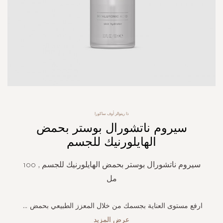
Skip
ذا ريتوالز أوف ساكورا
to
سيروم ناتشورال بوستر بحمض
the
beginning
الهايلورنيك للجسم
of
the
سيروم ناتشورال بوستر بحمض الهايلورنيك للجسم , 100
images
gallery
مل
ارفع مستوى العناية بجسمك من خلال المعزز الطبيعي بحمض
...
عرض المزيد