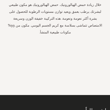
خلال زيادة حمض الهيالورونيك. حمض الهيالورونيك هو مكون طبيعي
لبشرتك يرطب بعمق ويعيد توازن مستويات الرطوبة للحصول على
بشرة أكثر نعومة ونعومة. هذه التركيبة خفيفة الوزن وسريعة
الامتصاص تتماشى بسلاسة مع كريم الجسم اليومي. مكون من 99%
مكونات طبيعية المنشأ.
سجل
في
نشرتنا
البريدية: