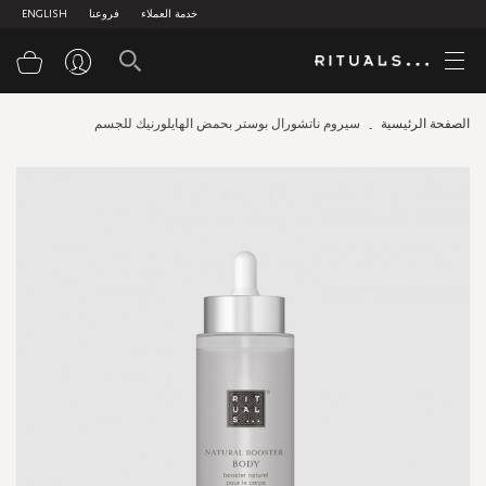
خدمة العملاء
فروعنا
ENGLISH
سلة
الصفحة الرئيسية
سيروم ناتشورال بوستر بحمض الهايلورنيك للجسم
Skip
to
the
end
of
the
images
gallery