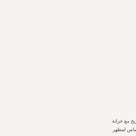
يح مع خزانة
أساس لمظهر