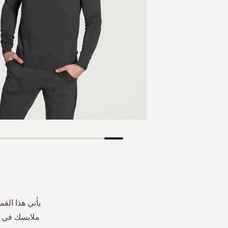
Skip
to
the
beginning
of
the
يأتي هذا الق
images
ملابسك في ع
gallery