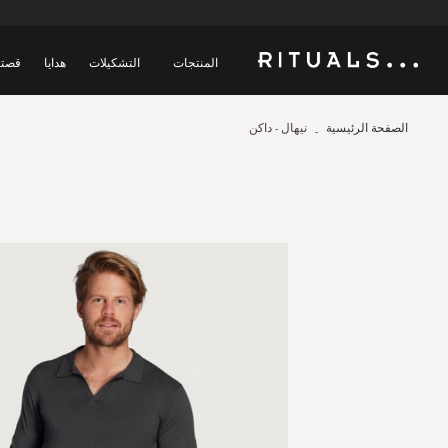
المنتجات
التشكيلات
هدايا
قصتن
الصفحة الرئيسية
نيهال - داكن
Skip
to
the
end
of
the
images
gallery