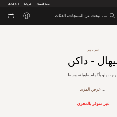
خدمة العملاء
فروعنا
ENGLISH
سلة 
سول وير
يهال - داكن
وم - بولو بأكمام طويلة، وسط
...
عرض المزيد
غير متوفر بالمخزن