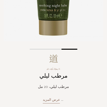
Skip
to
the
beginning
ذا ريتوال أوف داو
of
مرطب ليلي
the
images
gallery
مرطب ليلي، 20 مل
...
عرض المزيد