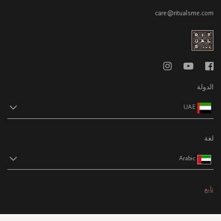
care@ritualsme.com
الدولة
UAE
لغة
Arabic
تابع