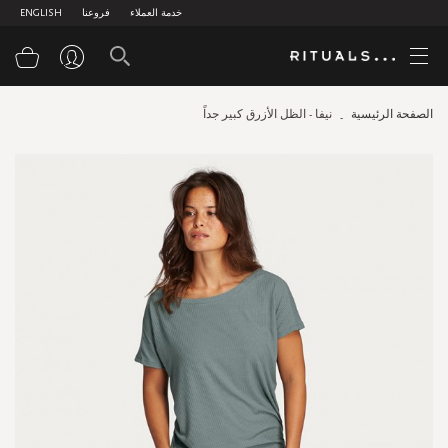
خدمة العملاء
فروعنا
ENGLISH
سلة
الصفحة الرئيسية
نيفا - الظل الأزرق كبير جداً
Skip
to
the
end
of
the
images
gallery