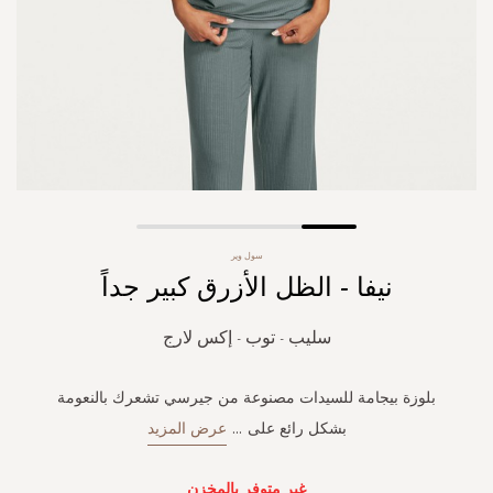
Skip
سول وير
to
نيفا - الظل الأزرق كبير جداً
the
beginning
of
سليب - توب - إكس لارج
the
images
gallery
بلوزة بيجامة للسيدات مصنوعة من جيرسي تشعرك بالنعومة
بشكل رائع على
...
عرض المزيد
غير متوفر بالمخزن