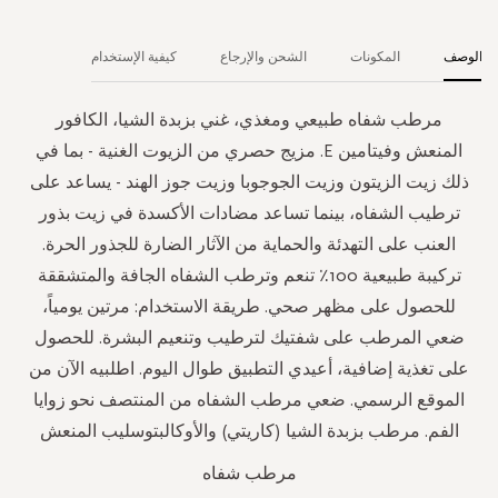
الوصف
المكونات
الشحن والإرجاع
كيفية الإستخدام
مرطب شفاه طبيعي ومغذي، غني بزبدة الشيا، الكافور
المنعش وفيتامين E. مزيج حصري من الزيوت الغنية - بما في
ذلك زيت الزيتون وزيت الجوجوبا وزيت جوز الهند - يساعد على
ترطيب الشفاه، بينما تساعد مضادات الأكسدة في زيت بذور
العنب على التهدئة والحماية من الآثار الضارة للجذور الحرة.
تركيبة طبيعية 100٪ تنعم وترطب الشفاه الجافة والمتشققة
للحصول على مظهر صحي. طريقة الاستخدام: مرتين يومياً،
ضعي المرطب على شفتيك لترطيب وتنعيم البشرة. للحصول
على تغذية إضافية، أعيدي التطبيق طوال اليوم. اطلبيه الآن من
الموقع الرسمي. ضعي مرطب الشفاه من المنتصف نحو زوايا
الفم. مرطب بزبدة الشيا (كاريتي) والأوكالبتوسليب المنعش
مرطب شفاه