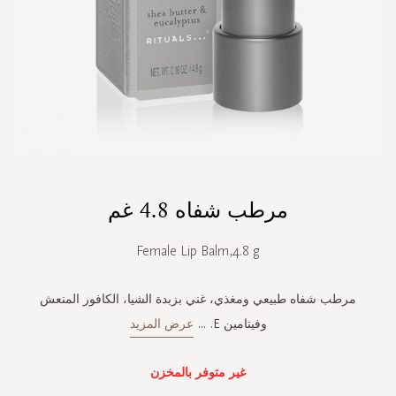
Skip
مرطب شفاه 4.8 غم
to
the
beginning
Female Lip Balm,4.8 g
of
the
images
مرطب شفاه طبيعي ومغذي، غني بزبدة الشيا، الكافور المنعش
gallery
وفيتامين E.
...
عرض المزيد
غير متوفر بالمخزن