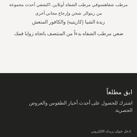
مرطب شفاهتسوقي مرطب الشفاه أونلاين. اكتشفي أحدث مجموعة
من ريتوالز. شحن وإرجاع مجاني.أخرى
زبدة الشيا (كاريتيه) والكافور المنعش
ضعي مرطب الشفاه بدءاً من المنتصف باتجاه زوايا فمك.
سجل
في
نشرتنا
البريدية:
ابق مطلعاً
اشترك للحصول على أحدث أخبار الطقوس والعروض
الحصرية.