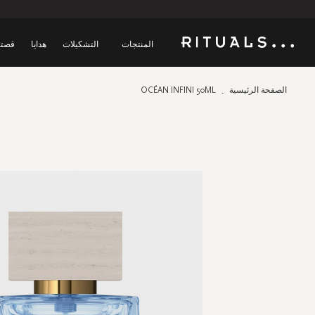
المنتجات
التشكيلات
هدايا
قصتن
الصفحة الرئيسية
OCÉAN INFINI 50ML
Skip
to
the
end
of
the
images
gallery