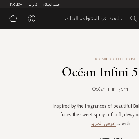
خدمة العملاء
فروعنا
ENGLISH
سلة 
THE ICONIC COLLECTION
Océan Infini 
Océan Infini, 50ml
Inspired by the fragrances of beautiful Bal
fuses the sweet sprays of soft, dewy 
with
...
عرض المزيد