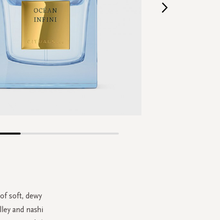
Skip
to
the
beginning
of
the
 of soft, dewy
images
lley and nashi
gallery