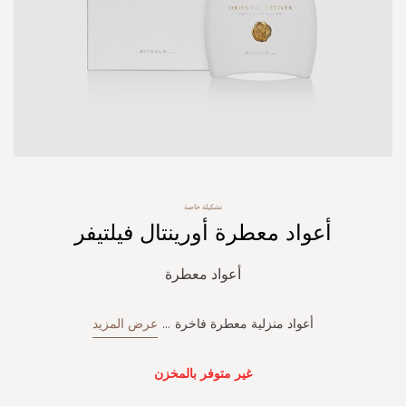
Skip
تشكيلة خاصة
to
أعواد معطرة أورينتال فيلتيفر
the
beginning
of
أعواد معطرة
the
images
gallery
أعواد منزلية معطرة فاخرة
...
عرض المزيد
غير متوفر بالمخزن