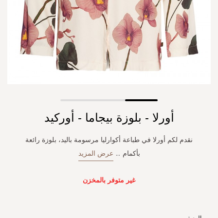
Skip
أورلا - بلوزة بيجاما - أوركيد
to
the
beginning
نقدم لكم أورلا في طباعة أكوارليا مرسومة باليد، بلوزة رائعة
of
بأكمام
...
عرض المزيد
the
images
gallery
غير متوفر بالمخزن
الوصف