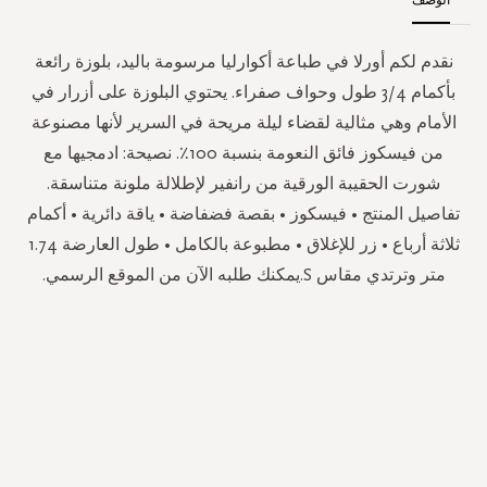
نقدم لكم أورلا في طباعة أكوارليا مرسومة باليد، بلوزة رائعة
بأكمام 3/4 طول وحواف صفراء. يحتوي البلوزة على أزرار في
الأمام وهي مثالية لقضاء ليلة مريحة في السرير لأنها مصنوعة
من فيسكوز فائق النعومة بنسبة 100٪. نصيحة: ادمجيها مع
شورت الحقيبة الورقية من رانفير لإطلالة ملونة متناسقة.
تفاصيل المنتج • فيسكوز • بقصة فضفاضة • ياقة دائرية • أكمام
ثلاثة أرباع • زر للإغلاق • مطبوعة بالكامل • طول العارضة 1.74
متر وترتدي مقاس S.يمكنك طلبه الآن من الموقع الرسمي.