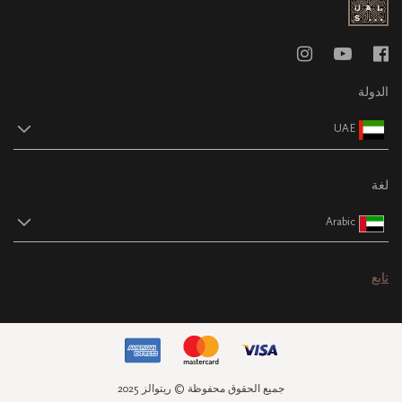
الدولة
UAE
لغة
Arabic
تابع
جميع الحقوق محفوظة © ريتوالز 2025