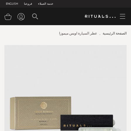
خدمة العملاء
فروعنا
ENGLISH
سلة
الصفحة الرئيسية
عطر السيارة اويس ميموزا
Skip
to
the
end
of
the
images
gallery