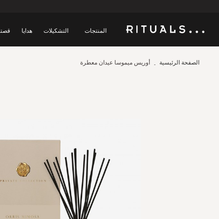
المنتجات
التشكيلات
هدايا
قصتن
الصفحة الرئيسية
أوريس ميموسا عيدان معطرة
Skip
to
the
end
of
the
images
gallery