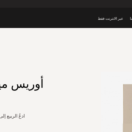
ا
عبر الانترنت فقط
أوريس مي
ادعُ الربيع 