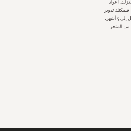
زلك. أعواد
 فيمكنك تدوير
العصي في كثير من الأحيان لتناسب تفضيلاتك. استمتعي بأجواء أنيقة ومميزة لمدة تصل إلى 5 أشهر،
 من المتجر