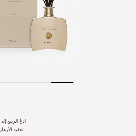
Skip
to
the
beginning
of
the
ادعُ الربيع إ
images
تعقيد الأزها
gallery