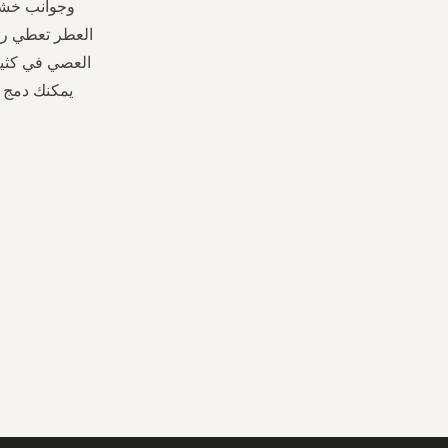
وجوانب خشبي
العطر تعطي رائ
يمكنك دمج ا