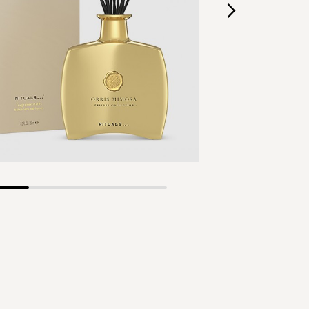
Skip
to
the
beginning
of
the
images
gallery