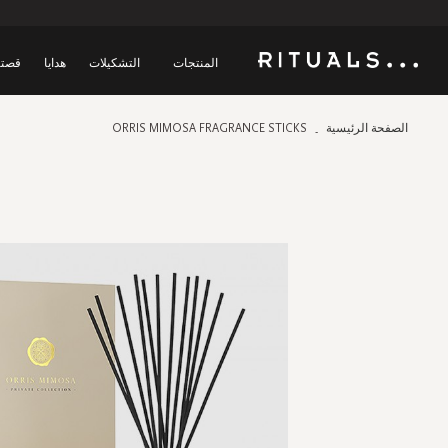
المنتجات
التشكيلات
هدايا
قصتن
الصفحة الرئيسية
ORRIS MIMOSA FRAGRANCE STICKS
Skip
to
the
end
of
the
images
gallery