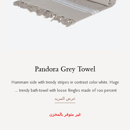
Skip
Pandora Grey Towel
to
the
beginning
Hammam side with trendy stripes in contrast color white. Huge
of
...
trendy bath-towel with loose fringles made of 100 percent
the
images
عرض المزيد
gallery
غير متوفر بالمخزن