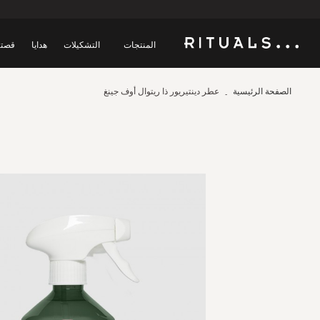
المنتجات
التشكيلات
هدايا
قصتن
الصفحة الرئيسية
عطر دينتيريور ذا ريتوال أوف جينغ
Skip
to
the
end
of
the
images
gallery