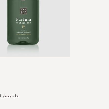
Skip
to
the
beginning
of
the
بخاخ معطر لل
images
gallery