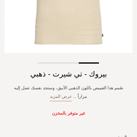
Skip
بيروك - تي شيرت - ذهبي
to
the
beginning
صُمم هذا القميص باللون الذهبي الأنيق، وستجد نفسك تصل إليه
of
مراراً
...
عرض المزيد
the
images
gallery
غير متوفر بالمخزن
الوصف