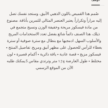
صُمم هذا القميص باللون الذهبي الأنيق، وستجد نفسك تصل
إليه مراراً وتكراراً. يعتبر العنصر المثالي للتمرين بأناقة. مصنوع
من مادة فيسكوز مريحة وخفيفة الوزن ونسيج متجمع في
ذيلك، هذا الصنف دائماً شائع بفضل تعدد الاستخدامات المريح
والأسلوب السهل. ادمجيها مع بنطال مع سترة صوفية أو سترة
بغطاء للرأس للحصول على مظهر أنيق ومريح. تفاصيل المنتج •
فيسكوز مزيج • قصة عادية • ياقة دائرية • أكمام قصيرة • لون
مختلط • طول العارضة 1.74 متر وترتدي مقاس S.يمكنك طلبه
الآن من الموقع الرسمي.