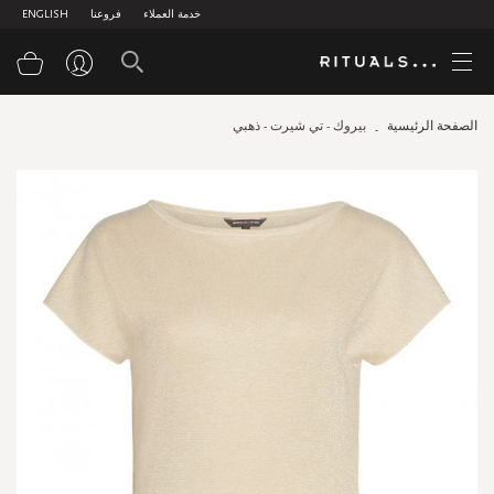
خدمة العملاء
فروعنا
ENGLISH
سلة
الصفحة الرئيسية
بيروك - تي شيرت - ذهبي
Skip
to
the
end
of
the
images
gallery