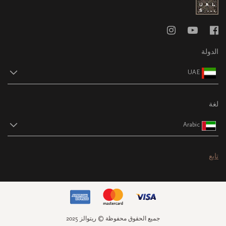
الدولة
UAE
لغة
Arabic
تابع
جميع الحقوق محفوظة © ريتوالز 2025