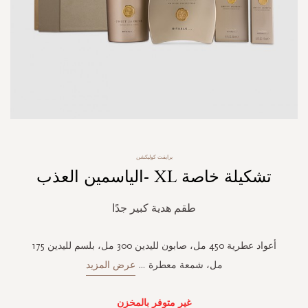
Skip
برايفت كوليكشن
to
تشكيلة خاصة XL -الياسمين العذب
the
beginning
of
طقم هدية كبير جدًا
the
images
gallery
أعواد عطرية 450 مل، صابون لليدين 300 مل، بلسم لليدين 175
مل، شمعة معطرة
...
عرض المزيد
غير متوفر بالمخزن