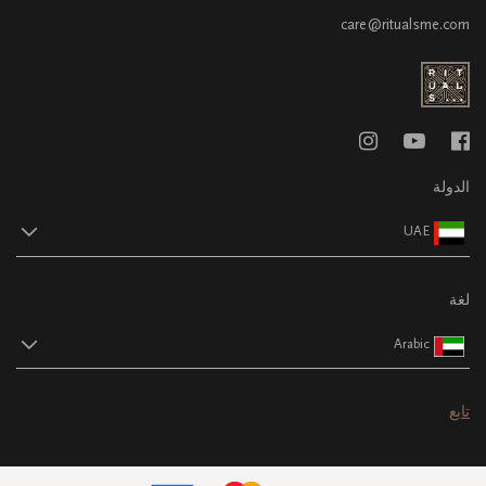
care@ritualsme.com
الدولة
UAE
لغة
Arabic
تابع