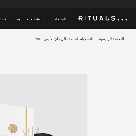
المنتجات
التشكيلات
هدايا
قصتن
الصفحة الرئيسية
التشكيلة الخاصة - الريحان الأبيض 2024
Skip
to
the
end
of
the
images
gallery