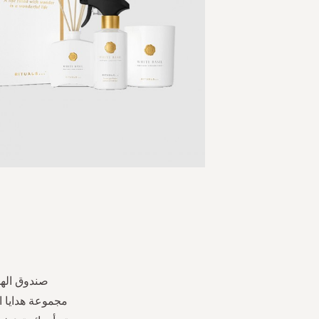
Skip
to
the
beginning
of
the
صندوق الهدا
images
مجموعة هدايا 
gallery