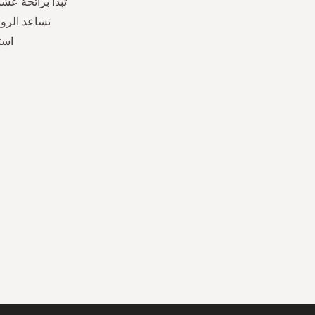
تبدأ برائحة عش
تساعد الروا
است