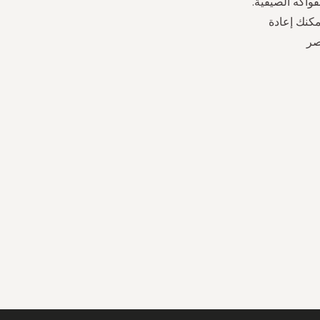
واكه الصيفية.
مكنك إعادة
صر