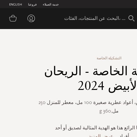
خدمة العملاء
فروعنا
ENGLISH
سلة 
التشكيلة الخاصة
 الخاصة - الريحان
لأبيض 2024
شمعة معطرة 360 غم، أعواد عطرية صغيرة 100 مل، معطر للمنزل 250
مل,360 g
الرائع هذا هو الهدية المثالية لصديق أو أحد
أفراد
...
عرض المزيد