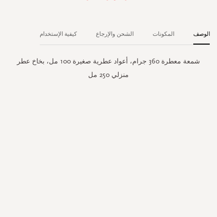
الوصف
المكونات
الشحن والإرجاع
كيفية الإستخدام
شمعة معطرة 360 جرام، أعواد عطرية صغيرة 100 مل، بخاخ عطر
منزلي 250 مل