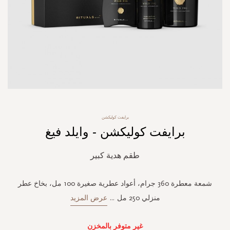
Skip
برايفت كوليكشن
to
برايفت كوليكشن - وايلد فيغ
the
beginning
of
طقم هدية كبير
the
images
gallery
شمعة معطرة 360 جرام، أعواد عطرية صغيرة 100 مل، بخاخ عطر
منزلي 250 مل
...
عرض المزيد
غير متوفر بالمخزن