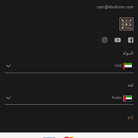
care@ritualsme.com
الدولة
UAE
لغة
Arabic
تابع