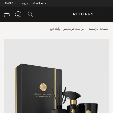
خدمة العملاء
فروعنا
ENGLISH
سلة
الصفحة الرئيسية
برايفت كوليكشن - وايلد فيغ
Skip
to
the
end
of
the
images
gallery