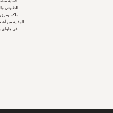
حماية متطو
الطبيعي وال
ماكسيمايزر"
الوقاية من أشع
في هاواي وا