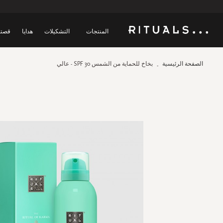
المنتجات
التشكيلات
هدايا
قصتن
الصفحة الرئيسية
بخاخ للحماية من الشمس SPF 30 - عالي
Skip
to
the
end
of
the
images
gallery