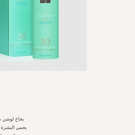
Skip
to
the
beginning
of
the
images
gallery