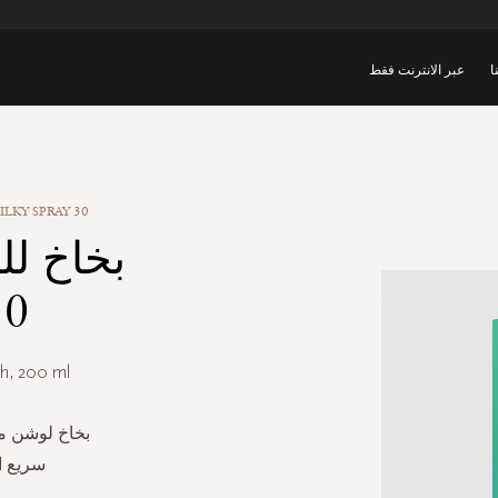
ا
عبر الانترنت فقط
LKY SPRAY 30
بخاخ ل
 30
gh, 200 ml
سريع ا