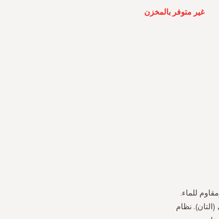
غير متوفر بالمخزن
وغير لزج ومقاوم للماء.
 الاسمرار الشمسي (التان). نظام