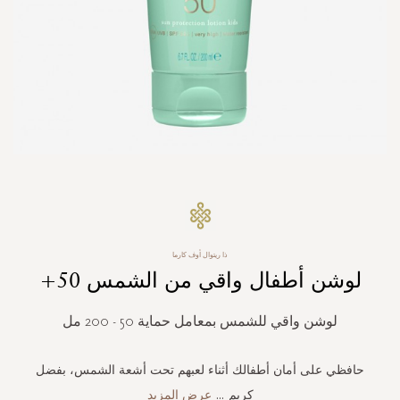
Skip
to
the
beginning
ذا ريتوال أوف كارما
of
لوشن أطفال واقي من الشمس 50+
the
images
gallery
لوشن واقي للشمس بمعامل حماية 50 - 200 مل
حافظي على أمان أطفالك أثناء لعبهم تحت أشعة الشمس، بفضل
كريم
...
عرض المزيد