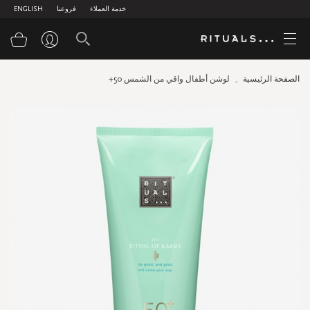
خدمة العملاء
فروعنا
ENGLISH
سلة
الصفحة الرئيسية
لوشن أطفال واقي من الشمس 50+
Skip
to
the
end
of
the
images
gallery