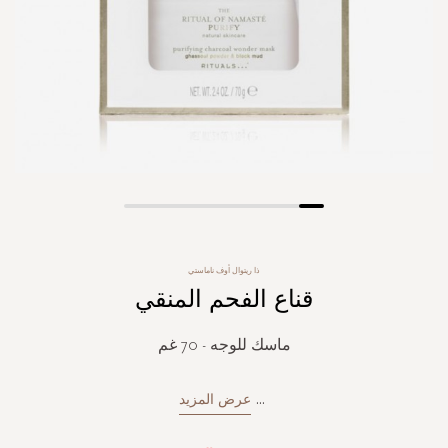
Skip
to
the
ذا ريتوال أوف ناماستي
beginning
قناع الفحم المنقي
of
the
images
ماسك للوجه - 70 غم
gallery
...
عرض المزيد