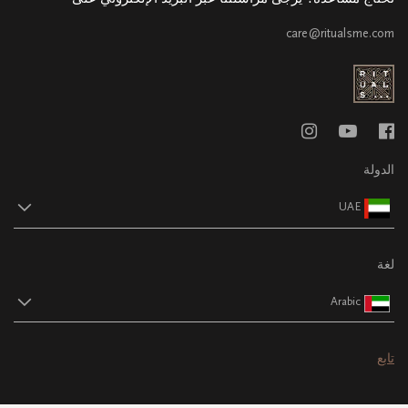
care@ritualsme.com
الدولة
UAE
لغة
Arabic
تابع