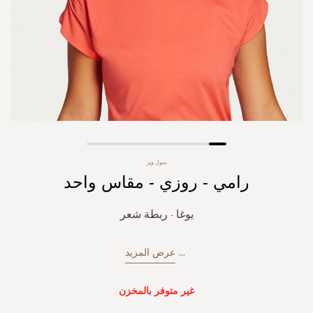
Skip
سول وير
to
رامي - روزي - مقاس واحد
the
beginning
of
يوغا - ربطة شعر
the
images
gallery
...
عرض المزيد
غير متوفر بالمخزن