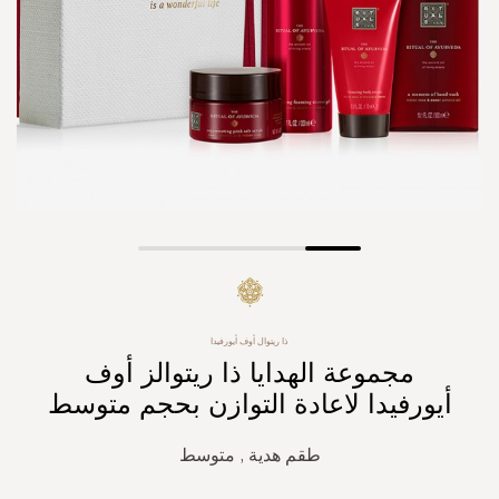
Skip
to
the
beginning
ذا ريتوال أوف أيورفيدا
of
مجموعة الهدايا ذا ريتوالز أوف
the
images
أيورفيدا لاعادة التوازن بحجم متوسط
gallery
طقم هدية , متوسط