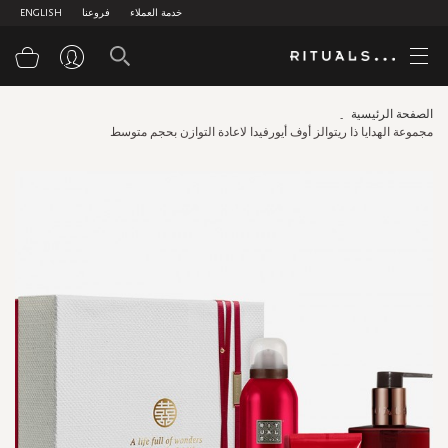
خدمة العملاء
فروعنا
ENGLISH
سلة
الصفحة الرئيسية
مجموعة الهدايا ذا ريتوالز أوف أيورفيدا لاعادة التوازن بحجم متوسط
Skip
to
the
end
of
the
images
gallery