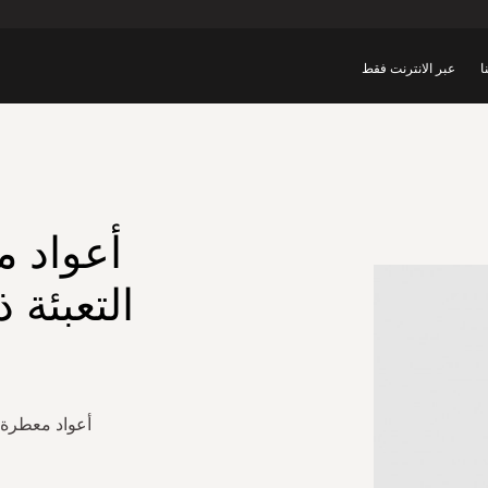
ا
عبر الانترنت فقط
أعواد م
التعبئة 
أعواد معطرة 