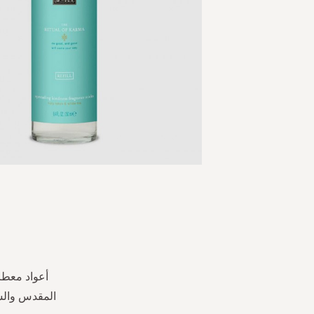
Skip
to
the
beginning
of
the
أعواد معطر
images
المقدس والشا
gallery