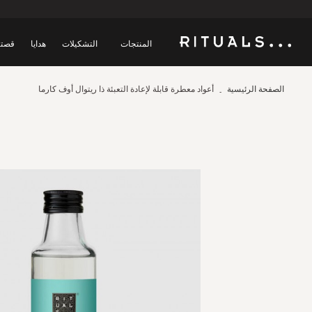
المنتجات
التشكيلات
هدايا
قصتن
الصفحة الرئيسية
أعواد معطرة قابلة لإعادة التعبئة ذا ريتوال أوف كارما
Skip
to
the
end
of
the
images
gallery