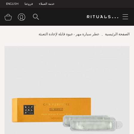
خدمة العملاء
فروعنا
ENGLISH
سلة
الصفحة الرئيسية
عطر سيارة مهر - عبوة قابلة لإعادة التعبئة
Skip
to
the
end
of
the
images
gallery