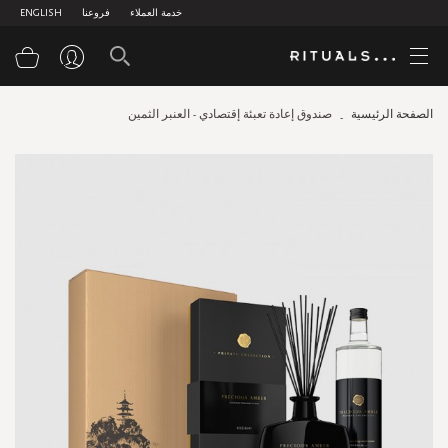
خدمة العملاء
فروعنا
ENGLISH
سلة
الصفحة الرئيسية
صندوق إعادة تعبئة إقتصادي - العنبر الثمين
Skip
to
the
end
of
the
images
gallery