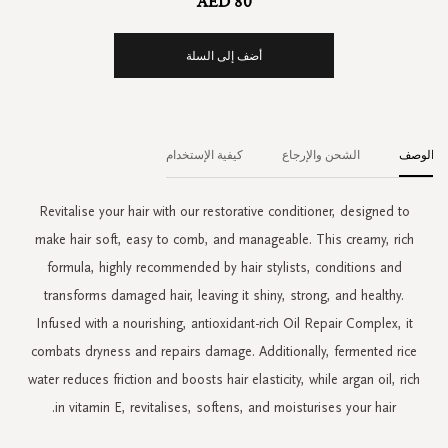
AED 80
أضف إلى السلة
الوصف
الشحن والإرجاع
كيفية الإستخدام
Revitalise your hair with our restorative conditioner, designed to
make hair soft, easy to comb, and manageable. This creamy, rich
formula, highly recommended by hair stylists, conditions and
transforms damaged hair, leaving it shiny, strong, and healthy.
Infused with a nourishing, antioxidant-rich Oil Repair Complex, it
combats dryness and repairs damage. Additionally, fermented rice
water reduces friction and boosts hair elasticity, while argan oil, rich
in vitamin E, revitalises, softens, and moisturises your hair.