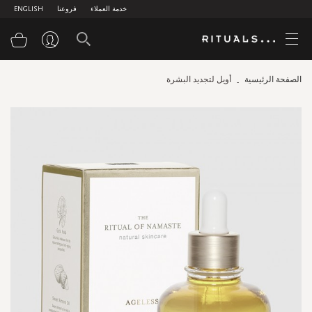
خدمة العملاء
فروعنا
ENGLISH
سلة
الصفحة الرئيسية
أويل لتجديد البشرة
Skip
to
the
end
of
the
images
gallery