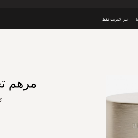
ا
عبر الانترنت فقط
مرهم تج
كر