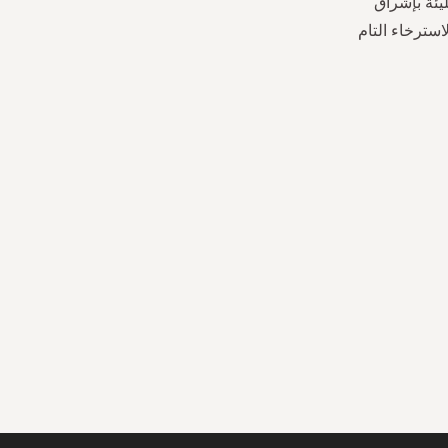
يئة بإشراق
استرخاء التام