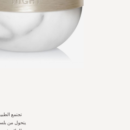
Skip
to
the
beginning
of
the
تجتمع الطبي
images
يتحول من بلسم
gallery