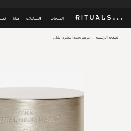
المنتجات
التشكيلات
هدايا
قصتن
الصفحة الرئيسية
مرهم تجديد البشرة الليلي
Skip
to
the
end
of
the
images
gallery