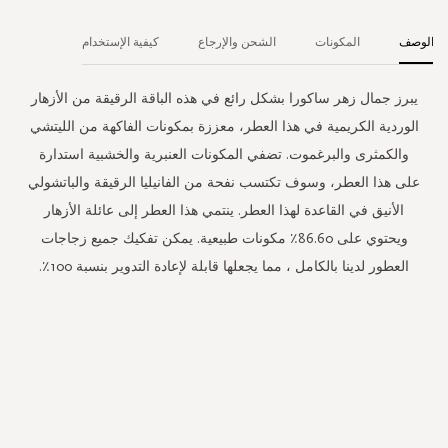
الوصف
المكونات
الشحن والإرجاع
كيفية الإستخدام
يبرز جمال زهر ساكورا بشكل رائع في هذه الباقة الرقيقة من الأزهار
الوردية الكريمية في هذا العطر، معززة بمكونات الفاكهة من الليتشي
والكمثرى والبرغموت. تضفي المكونات العنبرية والخشبية استدارة
على هذا العطر، وسوف تكتسب نفحة من الفانيليا الرقيقة والباتشولي
الأنيق في القاعدة لهذا العطر. ينتمي هذا العطر إلى عائلة الأزهار
ويحتوي على 86.60٪ مكونات طبيعية. يمكن تفكيك جميع زجاجات
العطور لدينا بالكامل ، مما يجعلها قابلة لإعادة التدوير بنسبة 100٪.