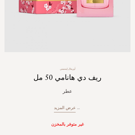
Skip
أورينتال إيسنيس
to
ريف دي هانامي 50 مل
the
beginning
of
عطر
the
images
gallery
...
عرض المزيد
غير متوفر بالمخزن