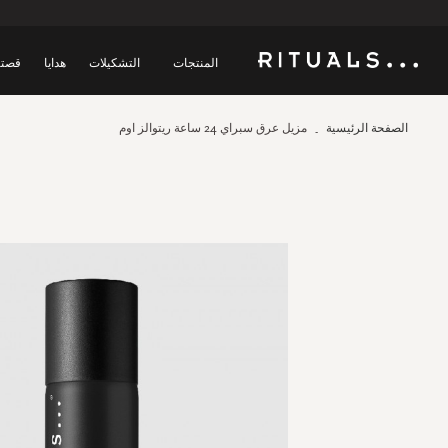
المنتجات
التشكيلات
هدايا
قصتن
الصفحة الرئيسية
مزيل عرق سبراي 24 ساعة ريتوالز اوم
Skip
to
the
end
of
the
images
gallery