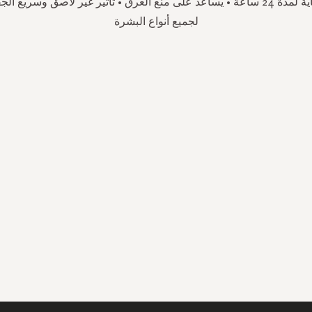
وعطري. • حماية لمدة 24 ساعة • يساعد على منع العرق • تأثير غير لاصق وسري
لجميع أنواع البشرة
سجل