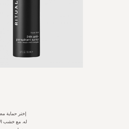
Skip
to
the
beginning
of
the
images
له. مع خشب ال
gallery