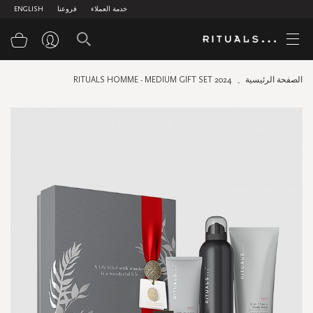
خدمة العملاء
فروعنا
ENGLISH
سلة
الصفحة الرئيسية
RITUALS HOMME - MEDIUM GIFT SET 2024
Skip
to
the
end
of
the
images
gallery