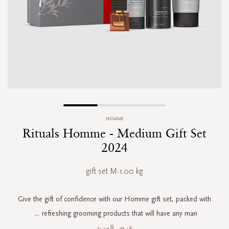
Skip
HOMME
to
Rituals Homme - Medium Gift Set
the
beginning
2024
of
the
gift set M-1.00 kg
images
gallery
Give the gift of confidence with our Homme gift set, packed with
...
refreshing grooming products that will have any man
عرض المزيد