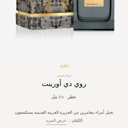
Skip
to
the
أورينتال إيسنيس
beginning
روي دي أورينت
of
the
images
عطر - 60 مل
gallery
تخيل أمراء مغامرين من الجزيرة العربية القديمة يستكشفون
الكثبان
...
عرض المزيد