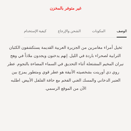
غير متوفر بالمخزن
الوصف
المكونات
الشحن والإرجاع
كيفية الإستخدام
تخيل أمراء مغامرين من الجزيرة العربية القديمة يستكشفون الكثبان
الترابية لصحراء باردة في الليل. إنهم يدخنون ويجدون ملاذاً في وهج
نيران المخيم المشتعلة أثناء التحديق في السماء المضاءة بالنجوم. عطر
روي دي أورينت بشخصيته الأنيقة هو عطر قوي ومتطور يمزج بين
العنبر الدخاني والمسك الغني الفخم مع حافة الفلفل الأبيض. اطلبه
الآن من الموقع الرسمي.