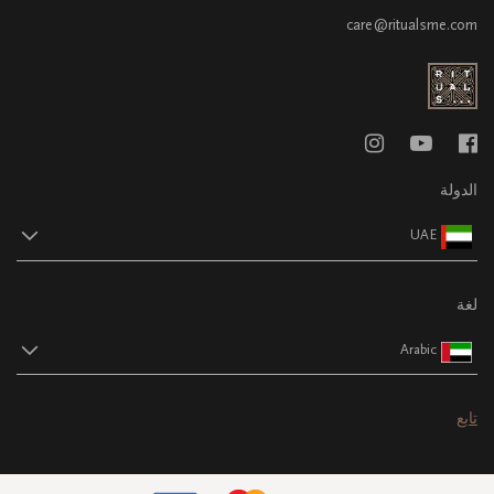
care@ritualsme.com
الدولة
UAE
لغة
Arabic
تابع