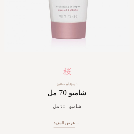
Skip
to
the
beginning
ذا ريتوال أوف ساكورا
of
شامبو 70 مل
the
images
gallery
شامبو - 70 مل
...
عرض المزيد