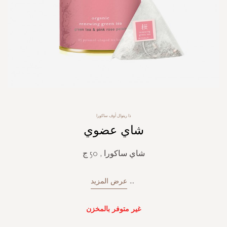
Skip
ذا ريتوال أوف ساكورا
to
شاي عضوي
the
beginning
of
شاي ساكورا , 50 ج
the
images
gallery
...
عرض المزيد
غير متوفر بالمخزن