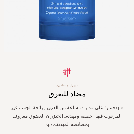
Skip
to
the
beginning
ذا ريتوال أوف ساموراي
of
مضاد للتعرق
the
images
gallery
<p>حماية على مدار 24 ساعة من العرق ورائحة الجسم غير
المرغوب فيها.. خفيفة ومهدئة.. الخيزران العضوي معروف
بخصائصه المهدئة.</p>