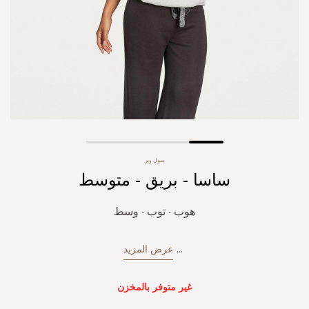
Skip
سول وير
to
ساسا - بريق - متوسط
the
beginning
of
هوب - توب - وسط
the
images
gallery
...
عرض المزيد
غير متوفر بالمخزن