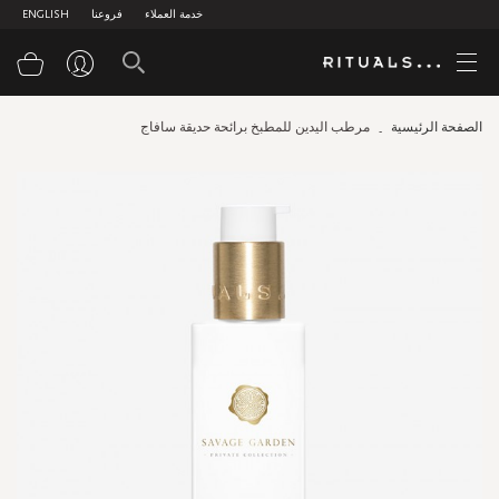
خدمة العملاء
فروعنا
ENGLISH
سلة
الصفحة الرئيسية
مرطب اليدين للمطبخ برائحة حديقة سافاج
Skip
to
the
end
of
the
images
gallery