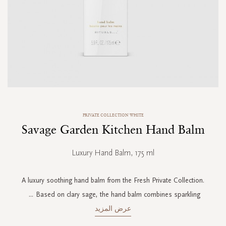
Skip
PRIVATE COLLECTION WHITE
to
Savage Garden Kitchen Hand Balm
the
beginning
of
Luxury Hand Balm, 175 ml
the
images
gallery
A luxury soothing hand balm from the Fresh Private Collection.
...
Based on clary sage, the hand balm combines sparkling
عرض المزيد