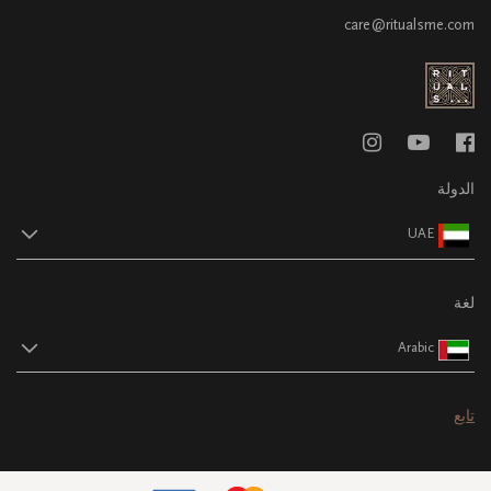
care@ritualsme.com
الدولة
UAE
لغة
Arabic
تابع