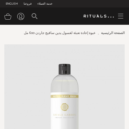
خدمة العملاء
فروعنا
ENGLISH
سلة
الصفحة الرئيسية
عبوة إعادة تعبئة لغسول يدين سافيج جاردن 600 مل
Skip
to
the
end
of
the
images
gallery