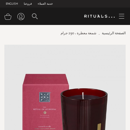
خدمة العملاء
فروعنا
ENGLISH
سلة
الصفحة الرئيسية
شمعة معطرة ، 290 جرام
Skip
to
the
end
of
the
images
gallery