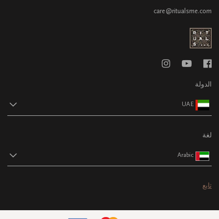
care@ritualsme.com
الدولة
UAE
لغة
Arabic
تابع