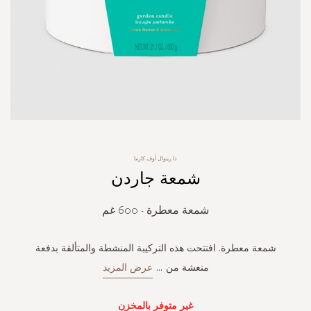
Skip
ذا ريتوال أوف كارما
to
شمعة جاردن
the
beginning
of
شمعة معطرة - 600 غم
the
images
gallery
شمعة معطرة. افتتحت هذه التركيبة المنشطة والمتألقة بدفعة
منعشة من
...
عرض المزيد
غير متوفر بالمخزن