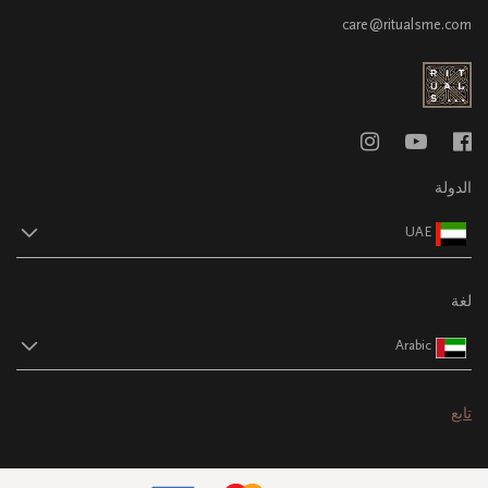
care@ritualsme.com
الدولة
UAE
لغة
Arabic
تابع