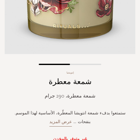
Skip
إنتويشيا
to
شمعة معطرة
the
beginning
of
شمعة معطرة، 290 جرام
the
images
gallery
ستمتعوا بدفء شمعة انتويشا المعطّرة، الأساسية لهذا الموسم.
بنفحات
...
عرض المزيد
غير متوفر بالمخزن