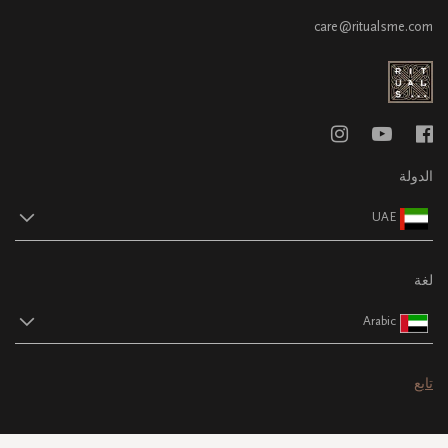
care@ritualsme.com
الدولة
UAE
لغة
Arabic
تابع