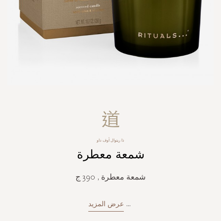
Skip
to
the
beginning
ذا ريتوال أوف داو
of
شمعة معطرة
the
images
gallery
شمعة معطرة , 390 ج
...
عرض المزيد