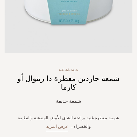
Skip
ذا ريتوال أوف كارما
to
شمعة جاردين معطرة ذا ريتوال أو
the
beginning
كارما
of
the
شمعة حديقة
images
gallery
شمعة معطرة غنية برائحة الشاي الأبيض المنعشة والنظيفة
والخضراء
...
عرض المزيد