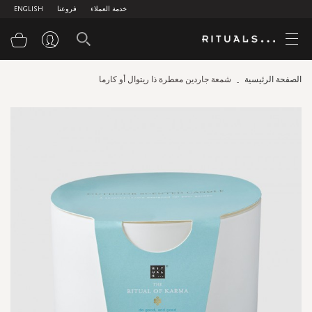
خدمة العملاء
فروعنا
ENGLISH
سلة
الصفحة الرئيسية
شمعة جاردين معطرة ذا ريتوال أو كارما
Skip
to
the
end
of
the
images
gallery