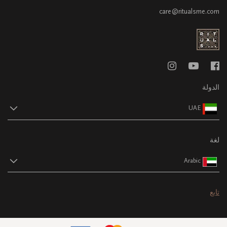
care@ritualsme.com
الدولة
UAE
لغة
Arabic
تابع