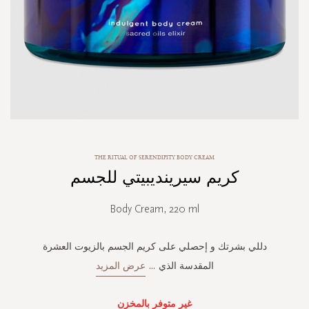
Skip
THE RITUAL OF SERENDIPITY BODY CREAM
to
كريم سيرينديبيتي للجسم
the
beginning
of
Body Cream, 220 ml
the
images
gallery
دللي بشرتك و إحصلي على كريم الجسم بالزيوت العشرة
المقدسة الذي
...
عرض المزيد
غير متوفر بالمخزن