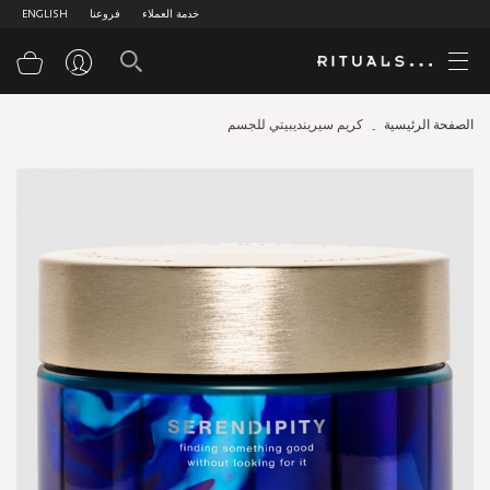
خدمة العملاء
فروعنا
ENGLISH
سلة
الصفحة الرئيسية
كريم سيرينديبيتي للجسم
Skip
to
the
end
of
the
images
gallery