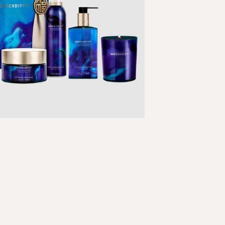
Skip
to
the
beginning
of
the
images
gallery