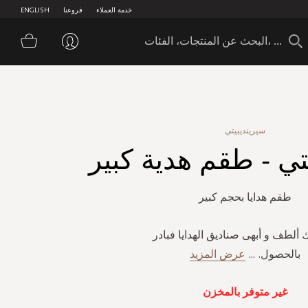
خدمة العملاء
فروعنا
ENGLISH
سلة 
سيرينديبيتي
تي - طقم هدية كبير
طقم هدايا بحجم كبير
 ألطف و أبهى صناديق الهدايا فبادر
بالحصول.
...
عرض المزيد
غير متوفر بالمخزن