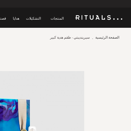
المنتجات
التشكيلات
هدايا
قصتن
الصفحة الرئيسية
سيرينديبتي - طقم هدية كبير
Skip
to
the
end
of
the
images
gallery